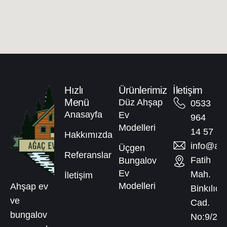
Hızlı
Ürünlerimiz
İletişim
Menü
Düz Ahşap
0533
Anasayfa
Ev
964
Modelleri
14 57
Hakkımızda
info@aga
Üçgen
Referanslar
Fatih
Bungalov
Ev
Mah.
İletişim
Modelleri
Ahşap ev
Binkılıç
ve
Cad.
bungalov
No:9/2