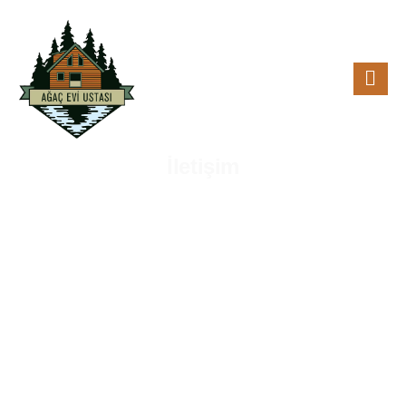
İ
l
e
t
i
ş
i
m