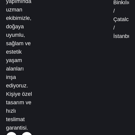
yapımında
Binkılıç
uzman
/
ekibimizle,
Çatalca
doğaya
/
uyumlu,
İstanbul
sağlam ve
estetik
yaşam
alanları
inşa
ediyoruz.
Kişiye özel
tasarım ve
hızlı
teslimat
garantisi.