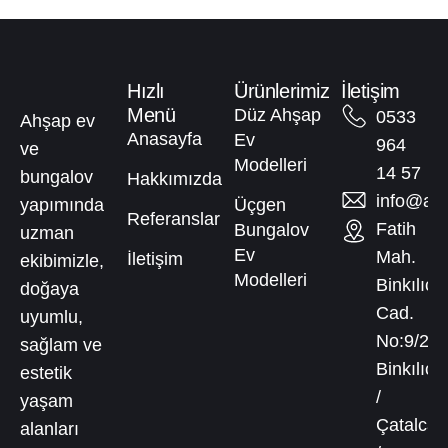
Hızlı
Ürünlerimiz
İletişim
Menü
Düz Ahşap
0533
Ahşap ev
Anasayfa
Ev
964
ve
Modelleri
14 57
bungalov
Hakkımızda
info@aga
yapımında
Üçgen
Referanslar
Fatih
Bungalov
uzman
Ev
Mah.
İletişim
ekibimizle,
Modelleri
Binkılıç
doğaya
Cad.
uyumlu,
No:9/2
sağlam ve
Binkılıç
estetik
/
yaşam
Çatalca
alanları